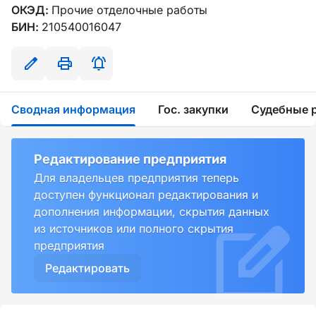
ОКЭД:
Прочие отделочные работы
БИН:
210540016047
Сводная информация
Гос. закупки
Судебные 
Редактирование предприятия
Для владельцев предприятия теперь
доступен функционал редактирования и
дополнения информации, скрытия данных
из источников или полного скрытия
предприятия
Редактировать