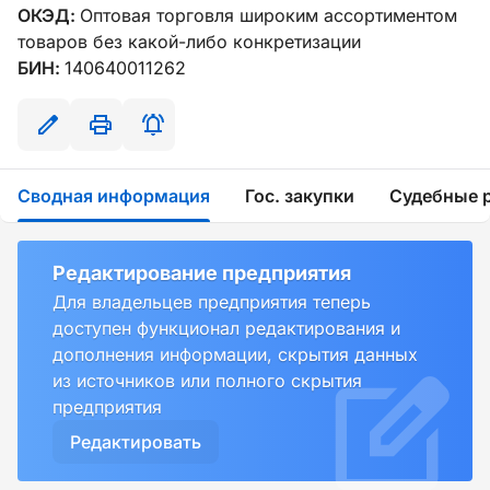
ОКЭД:
Оптовая торговля широким ассортиментом
товаров без какой-либо конкретизации
БИН:
140640011262
Сводная информация
Гос. закупки
Судебные 
Редактирование предприятия
Для владельцев предприятия теперь
доступен функционал редактирования и
дополнения информации, скрытия данных
из источников или полного скрытия
предприятия
Редактировать