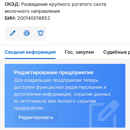
ОКЭД:
Разведение крупного рогатого скота
молочного направления
БИН:
200140018852
Сводная информация
Гос. закупки
Судебные 
Редактирование предприятия
Для владельцев предприятия теперь
доступен функционал редактирования и
дополнения информации, скрытия данных
из источников или полного скрытия
предприятия
Редактировать