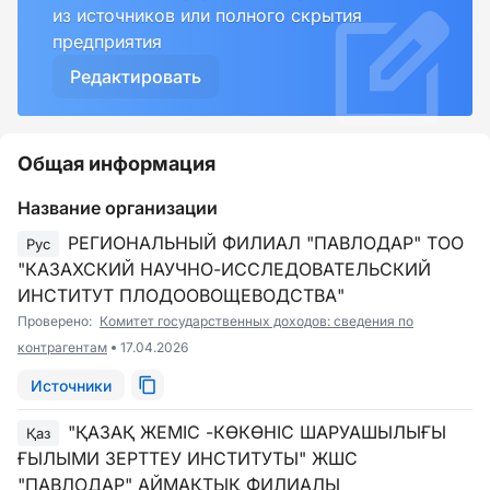
из источников или полного скрытия
предприятия
Редактировать
Общая информация
Название организации
РЕГИОНАЛЬНЫЙ ФИЛИАЛ "ПАВЛОДАР" ТОО
Рус
"КАЗАХСКИЙ НАУЧНО-ИССЛЕДОВАТЕЛЬСКИЙ
ИНСТИТУТ ПЛОДООВОЩЕВОДСТВА"
Проверено:
Комитет государственных доходов: сведения по
контрагентам
17.04.2026
Источники
"ҚАЗАҚ ЖЕМІС -КӨКӨНІС ШАРУАШЫЛЫҒЫ
Қаз
ҒЫЛЫМИ ЗЕРТТЕУ ИНСТИТУТЫ" ЖШС
"ПАВЛОДАР" АЙМАҚТЫҚ ФИЛИАЛЫ