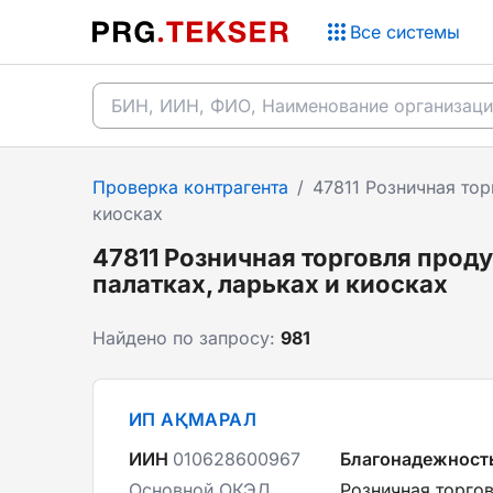
Все системы
Проверка контрагента
/
47811 Розничная тор
киосках
47811 Розничная торговля прод
палатках, ларьках и киосках
Найдено по запросу:
981
ИП АҚМАРАЛ
ИИН
010628600967
Благонадежност
Основной ОКЭД
Розничная торгов