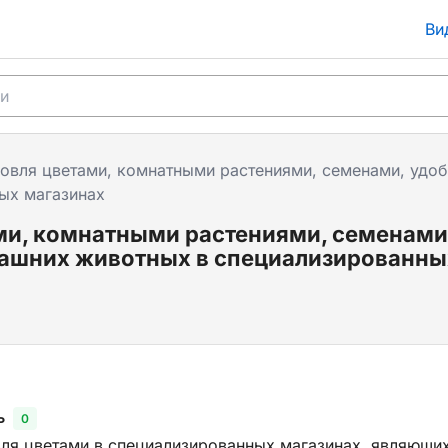
Ви
говля цветами, комнатными растениями, семенами, уд
ых магазинах
ами, комнатными растениями, семенам
ашних животных в специализированны
ь
0
вля цветами в специализированных магазинах, являющи