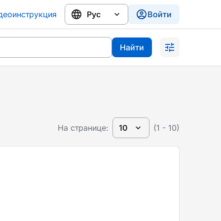
деоинструкция
Войти
Найти
На странице:
10
(1 - 10)