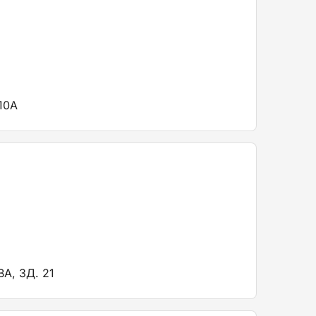
10А
А, ЗД. 21