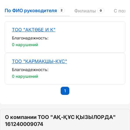
По ФИО руководителя
Филиалы
С пох
2
0
ТОО "АҚТӨБЕ И К"
Благонадежность:
0 нарушений
ТОО "ҚАРМАҚШЫ-ҚҰС"
Благонадежность:
0 нарушений
1
О компании ТОО "АҚ-ҚҰС ҚЫЗЫЛОРДА"
161240009074