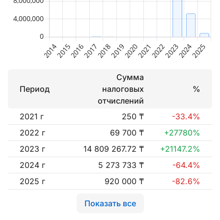
Сумма
Период
налоговых
%
отчислений
2021 г
250 ₸
-33.4%
2022 г
69 700 ₸
+27780%
2023 г
14 809 267.72 ₸
+21147.2%
2024 г
5 273 733 ₸
-64.4%
2025 г
920 000 ₸
-82.6%
Показать все