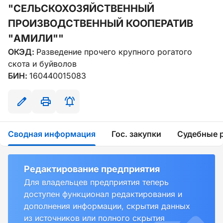
"СЕЛЬСКОХОЗЯЙСТВЕННЫЙ
ПРОИЗВОДСТВЕННЫЙ КООПЕРАТИВ
"АМИЛИ""
ОКЭД:
Разведение прочего крупного рогатого
скота и буйволов
БИН:
160440015083
Сводная информация
Гос. закупки
Судебные 
Редактирование предприятия
Для владельцев предприятия теперь
доступен функционал редактирования и
дополнения информации, скрытия данных
из источников или полного скрытия