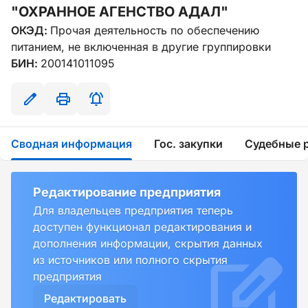
"ОХРАННОЕ АГЕНСТВО АДАЛ"
ОКЭД:
Прочая деятельность по обеспечению
питанием, не включенная в другие группировки
БИН:
200141011095
Сводная информация
Гос. закупки
Судебные 
Редактирование предприятия
Для владельцев предприятия теперь
доступен функционал редактирования и
дополнения информации, скрытия данных
из источников или полного скрытия
предприятия
Редактировать