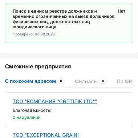
Поиск в едином реестре должников и
Нет
временно ограниченных на выезд должников
физических лиц, должностных лиц
юридического лица
Проверено:
06.08.2026
Смежные предприятия
С похожим адресом
Филиалы
По ФИО 
9
0
ТОО "КОМПАНИЯ "СӘТТІЛІК LTD""
Благонадежность:
0 нарушений
ТОО "EXCEPTIONAL GRAIN"