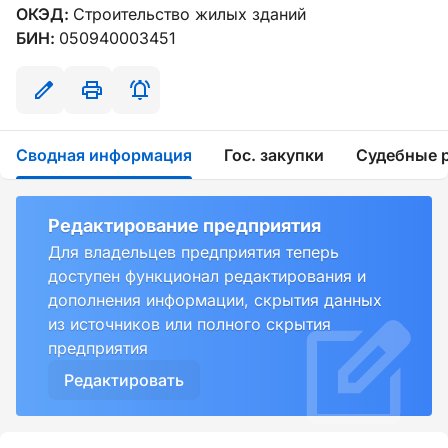
ОКЭД:
Строительство жилых зданий
БИН:
050940003451
Сводная информация
Гос. закупки
Судебные 
Редактирование предприятия
Для владельцев предприятия теперь
доступен функционал редактирования и
дополнения информации, скрытия данных
из источников или полного скрытия
предприятия
Редактировать