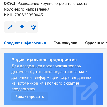
ОКЭД:
Разведение крупного рогатого скота
молочного направления
ИИН:
730623350045
Сводная информация
Гос. закупки
Судебные 
Редактирование предприятия
Для владельцев предприятия теперь
доступен функционал редактирования и
дополнения информации, скрытия данных
из источников или полного скрытия
предприятия
Редактировать