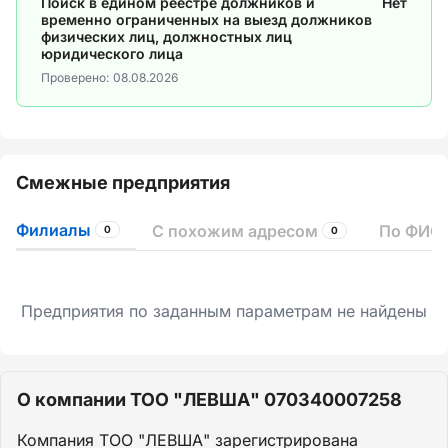
Поиск в едином реестре должников и
Нет
временно ограниченных на выезд должников
физических лиц, должностных лиц
юридического лица
Проверено:
08.08.2026
Смежные предприятия
Филиалы
С похожим адресом
По ФИО 
0
0
Предприятия по заданным параметрам не найдены
О компании ТОО "ЛЕВША" 070340007258
Компания ТОО "ЛЕВША" зарегистрирована