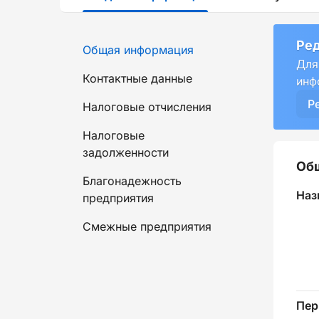
Ред
Общая информация
Для
Контактные данные
инф
Р
Налоговые отчисления
Налоговые
задолженности
Об
Благонадежность
Наз
предприятия
Смежные предприятия
Пер