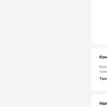
Ко
Кон
Пров
Тел
Нал