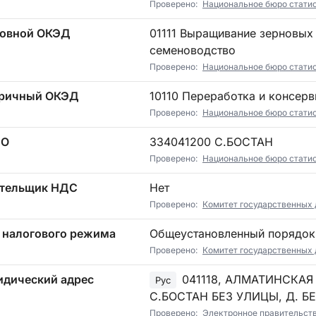
Проверено:
Национальное бюро стати
овной ОКЭД
01111 Выращивание зерновых и зернобобовых культур, включая
семеноводство
Проверено:
Национальное бюро стати
ричный ОКЭД
10110 Переработка и консер
Проверено:
Национальное бюро стати
ТО
334041200 С.БОСТАН
Проверено:
Национальное бюро стати
тельщик НДС
Нет
Проверено:
Комитет государственных
 налогового режима
Общеустановленный порядок
Проверено:
Комитет государственных 
дический адрес
041118, АЛМАТИНСКАЯ
Рус
С.БОСТАН БЕЗ УЛИЦЫ, Д. Б
Проверено:
Электронное правительст