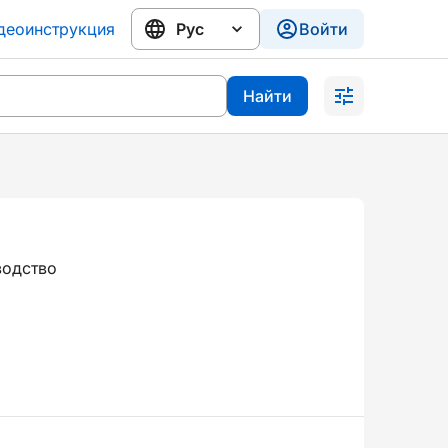
деоинструкция
Войти
Найти
водство