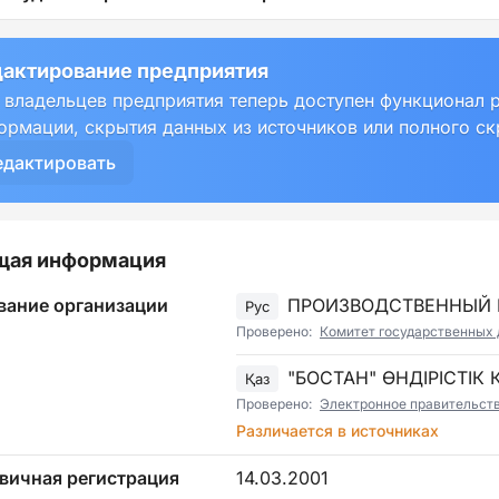
актирование предприятия
 владельцев предприятия теперь доступен функционал 
ормации, скрытия данных из источников или полного с
едактировать
щая информация
вание организации
ПРОИЗВОДСТВЕННЫЙ К
Рус
Проверено:
Комитет государственных 
"БОСТАН" ӨНДІРІСТІК 
Қаз
Проверено:
Электронное правительст
Различается в источниках
вичная регистрация
14.03.2001