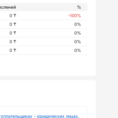
ислений
%
0 ₸
-100%
0 ₸
0%
0 ₸
0%
0 ₸
0%
0 ₸
0%
гоплательщиках - юридических лицах,