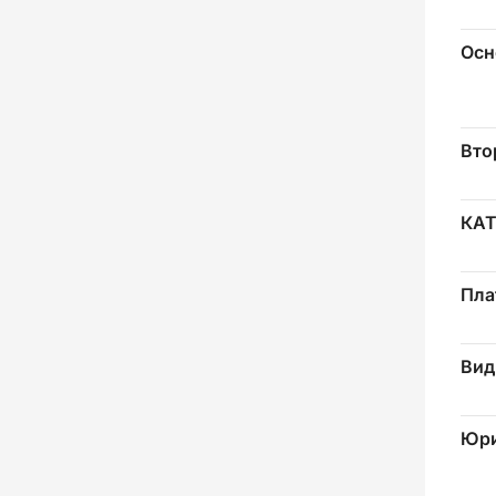
Осн
Вто
КА
Пла
Вид
Юри