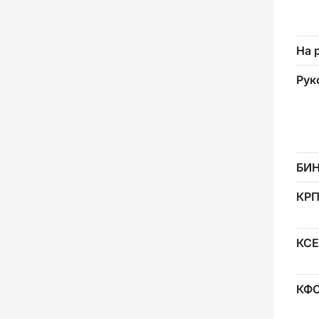
На 
Рук
БИ
КР
КСЕ
КФ