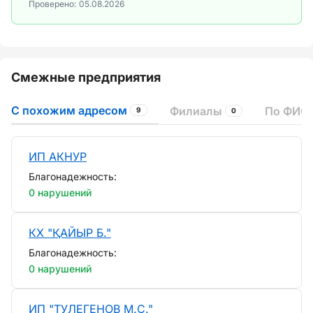
Проверено:
05.08.2026
Смежные предприятия
С похожим адресом
Филиалы
По ФИО 
9
0
ИП АКНУР
Благонадежность:
0 нарушений
КХ "ҚАЙЫР Б."
Благонадежность:
0 нарушений
ИП "ТУЛЕГЕНОВ М.С."