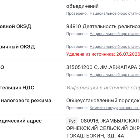
объединений
Проверено:
Национальное бюро статист
овной ОКЭД
94910 Деятельность религио
Проверено:
Национальное бюро статист
ричный ОКЭД
Проверено:
Национальное бюро стати
Удалена из источника: 26.07.202
ТО
315051200 С.ИМ.АБЖАПАР
Проверено:
Национальное бюро статист
тельщик НДС
Информация в источнике отс
 налогового режима
Общеустановленный порядок
Проверено:
Комитет государственных 
дический адрес
080916, ЖАМБЫЛСКАЯ 
Рус
ОРНЕКСКИЙ СЕЛЬСКИЙ ОКР
ТОКАШ БОКИН, ЗД. 4А