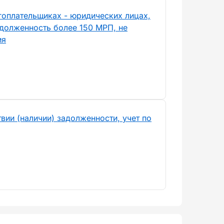
гоплательщиках - юридических лицах,
долженность более 150 МРП, не
ия
вии (наличии) задолженности, учет по