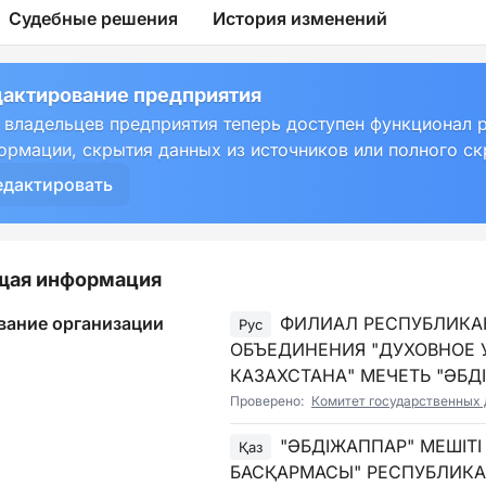
Судебные решения
История изменений
актирование предприятия
 владельцев предприятия теперь доступен функционал 
ормации, скрытия данных из источников или полного с
едактировать
щая информация
вание организации
ФИЛИАЛ РЕСПУБЛИКА
Рус
ОБЪЕДИНЕНИЯ "ДУХОВНОЕ 
КАЗАХСТАНА" МЕЧЕТЬ "ӘБД
Проверено:
Комитет государственных 
"ӘБДІЖАППАР" МЕШІТ
Қаз
БАСҚАРМАСЫ" РЕСПУБЛИКАЛ