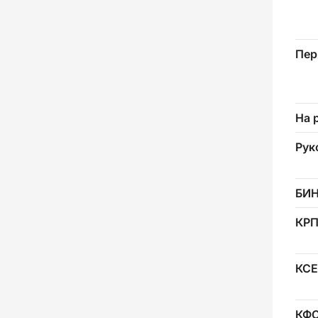
Пер
На 
Рук
БИ
КР
КСЕ
КФ