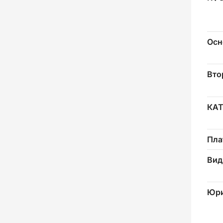
Осн
Вто
КА
Пла
Вид
Юри