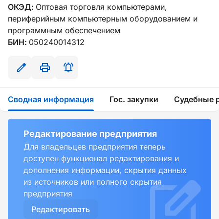
ОКЭД:
Оптовая торговля компьютерами,
периферийным компьютерным оборудованием и
программным обеспечением
БИН:
050240014312
Сводная информация
Гос. закупки
Судебные 
Редактирование предприятия
Для владельцев предприятия теперь
доступен функционал редактирования и
дополнения информации, скрытия данных
из источников или полного скрытия
предприятия
Редактировать