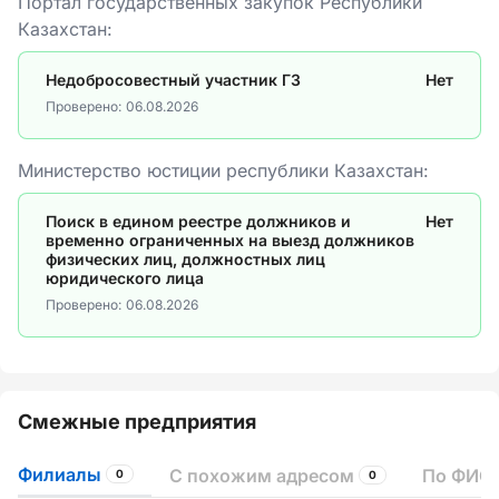
Портал государственных закупок Республики
Казахстан:
Недобросовестный участник ГЗ
Нет
Проверено:
06.08.2026
Министерство юстиции республики Казахстан:
Поиск в едином реестре должников и
Нет
временно ограниченных на выезд должников
физических лиц, должностных лиц
юридического лица
Проверено:
06.08.2026
Смежные предприятия
Филиалы
С похожим адресом
По ФИО 
0
0