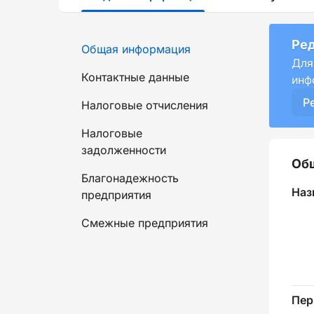
Ред
Общая информация
Для
Контактные данные
инф
Р
Налоговые отчисления
Налоговые
задолженности
Об
Благонадежность
Наз
предприятия
Смежные предприятия
Пер