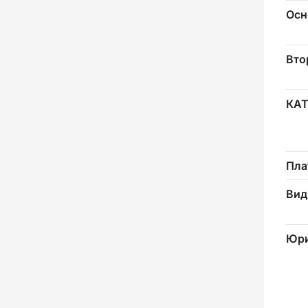
Осн
Вто
КА
Пла
Вид
Юри