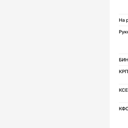
На 
Рук
БИ
КР
КСЕ
КФ