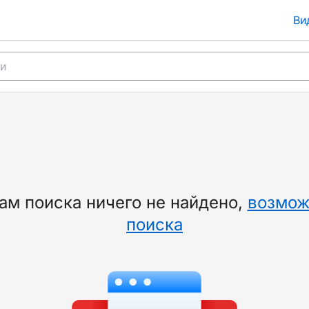
Ви
м поиска ничего не найдено
,
возмож
поиска