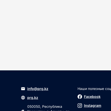
info@prg.kz
Наши полезные соц.
Facebook
prg.kz
Instagram
050050, Республика