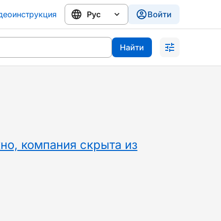
деоинструкция
Войти
Найти
но, компания скрыта из