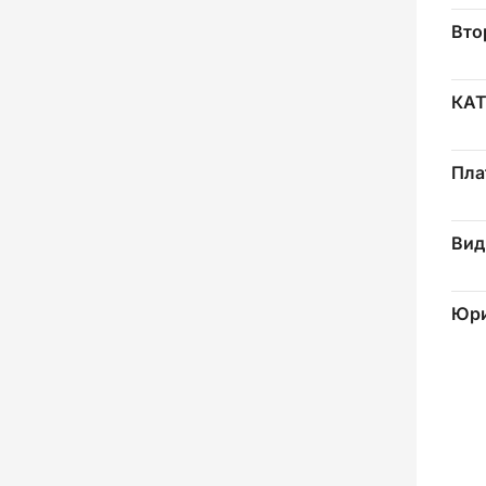
Вто
КА
Пла
Вид
Юри