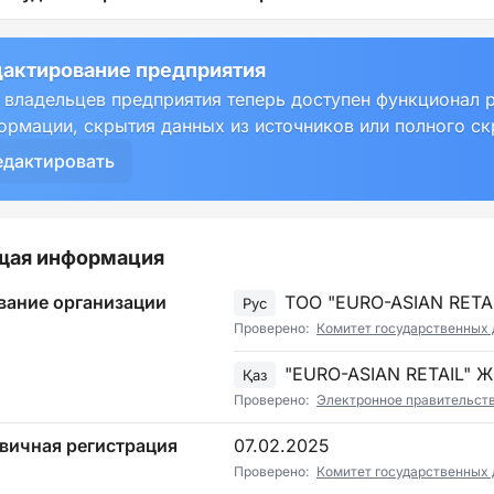
актирование предприятия
 владельцев предприятия теперь доступен функционал 
ормации, скрытия данных из источников или полного с
едактировать
щая информация
вание организации
ТОО "EURO-ASIAN RETAI
Рус
Проверено:
Комитет государственных 
"EURO-ASIAN RETAIL" 
Қаз
Проверено:
Электронное правительст
вичная регистрация
07.02.2025
Проверено:
Комитет государственных 