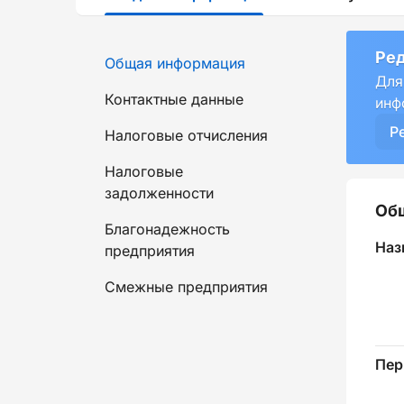
Ред
Общая информация
Для
Контактные данные
инф
Р
Налоговые отчисления
Налоговые
задолженности
Об
Благонадежность
Наз
предприятия
Смежные предприятия
Пер