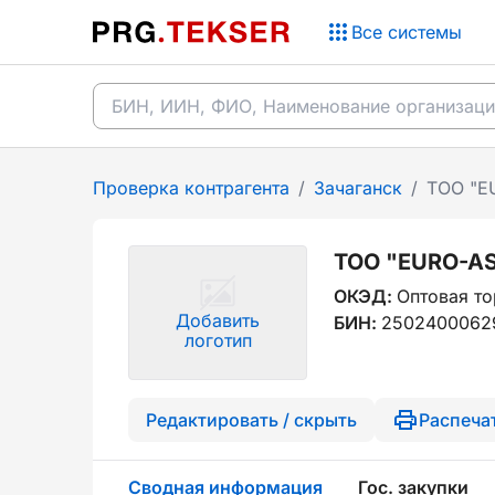
Все системы
Проверка контрагента
/
Зачаганск
/
ТОО "E
ТОО "EURO-AS
ОКЭД:
Оптовая то
Добавить
БИН:
2502400062
логотип
Редактировать / скрыть
Распеча
Сводная информация
Гос. закупки