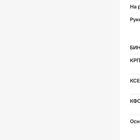
На 
Рук
БИ
КР
КСЕ
КФ
Осн