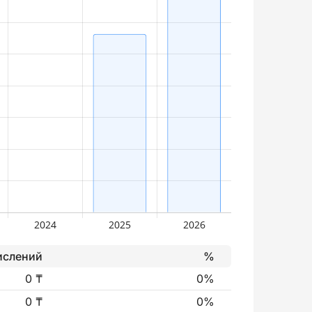
ислений
%
0 ₸
0%
0 ₸
0%