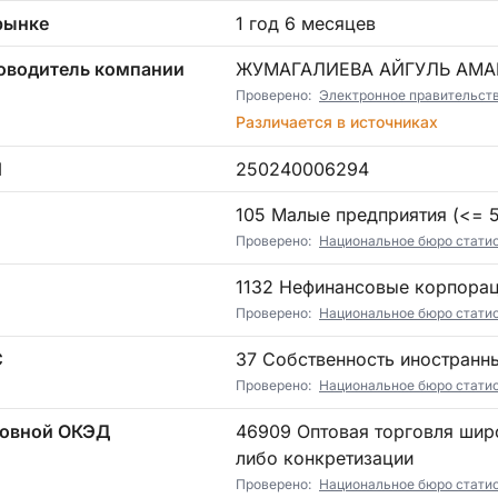
рынке
1 год 6 месяцев
оводитель компании
ЖУМАГАЛИЕВА АЙГУЛЬ АМ
Проверено:
Электронное правительст
Различается в источниках
Н
250240006294
П
105 Малые предприятия (<= 5)
Проверено:
Национальное бюро стати
1132 Нефинансовые корпора
Проверено:
Национальное бюро стати
С
37 Собственность иностранн
Проверено:
Национальное бюро стати
овной ОКЭД
46909 Оптовая торговля широким ассортиментом товаров без какой-
либо конкретизации
Проверено:
Национальное бюро стати