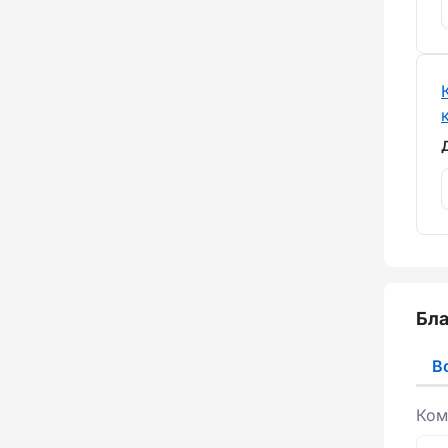
Бла
В
Ком