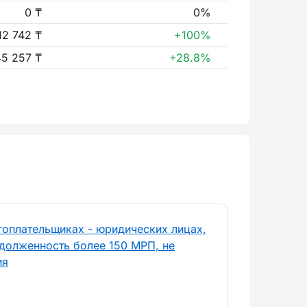
0 ₸
0%
12 742 ₸
+100%
45 257 ₸
+28.8%
гоплательщиках - юридических лицах,
долженность более 150 МРП, не
ия