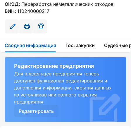
ОКЭД:
Переработка неметаллических отходов
БИН:
110240000217
Сводная информация
Гос. закупки
Судебные 
Редактирование предприятия
Для владельцев предприятия теперь
доступен функционал редактирования и
дополнения информации, скрытия данных
из источников или полного скрытия
предприятия
Редактировать