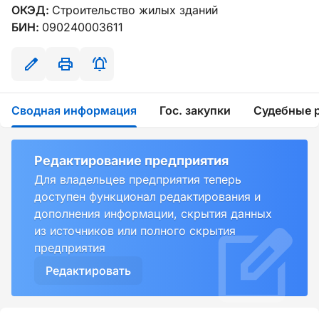
ОКЭД:
Строительство жилых зданий
БИН:
090240003611
Сводная информация
Гос. закупки
Судебные 
Редактирование предприятия
Для владельцев предприятия теперь
доступен функционал редактирования и
дополнения информации, скрытия данных
из источников или полного скрытия
предприятия
Редактировать