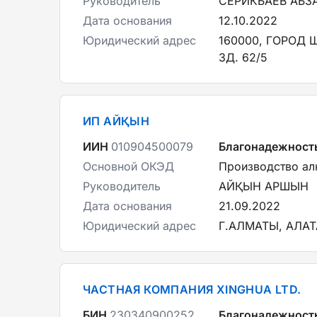
Руководитель
СЕРИКБАЕВ АБЗ
Дата основания
12.10.2022
Юридический адрес
160000, ГОРОД
ЗД. 62/5
ИП АЙҚЫН
ИИН
010904500079
Благонадежност
Основной ОКЭД
Производство а
Руководитель
АЙҚЫН АРШЫН
Дата основания
21.09.2022
Юридический адрес
Г.АЛМАТЫ, АЛА
ЧАСТНАЯ КОМПАНИЯ XINGHUA LTD.
БИН
230340900252
Благонадежност