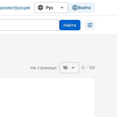
деоинструкция
Войти
Найти
На странице:
10
(1 - 10)