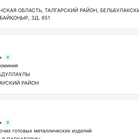
ИНСКАЯ ОБЛАСТЬ, ТАЛГАРСКИЙ РАЙОН, БЕЛЬБУЛАКСК
 БАЙҚОҢЫР, ЗД. 651
ь
0
люминия
АБДУЛЛАҰЛЫ
ТАУСКИЙ РАЙОН
ь
0
очих готовых металлических изделий