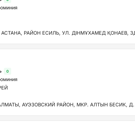
люминия
 АСТАНА, РАЙОН ЕСИЛЬ, УЛ. ДІНМҰХАМЕД ҚОНАЕВ, ЗД.
ь
0
люминия
РЕЙ
АЛМАТЫ, АУЭЗОВСКИЙ РАЙОН, МКР. АЛТЫН БЕСИК, Д.