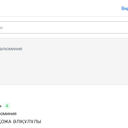
Ви
 алюминия
ь
0
люминия
ҚОЖА ӘЛІҚҰЛҰЛЫ