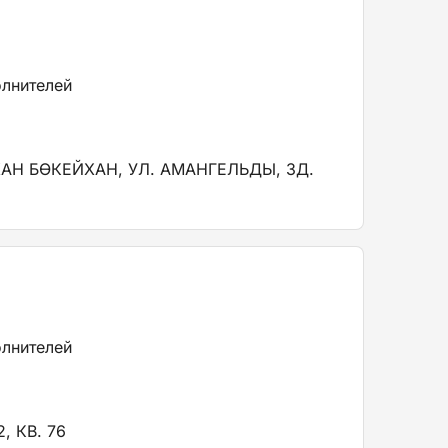
олнителей
АН БӨКЕЙХАН, УЛ. АМАНГЕЛЬДЫ, ЗД.
олнителей
, КВ. 76