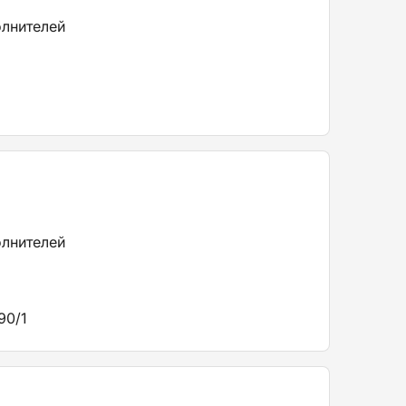
олнителей
олнителей
90/1