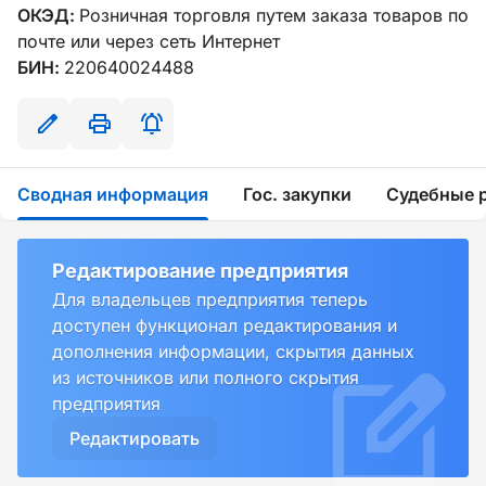
ОКЭД:
Розничная торговля путем заказа товаров по
почте или через сеть Интернет
БИН:
220640024488
Сводная информация
Гос. закупки
Судебные 
Редактирование предприятия
Для владельцев предприятия теперь
доступен функционал редактирования и
дополнения информации, скрытия данных
из источников или полного скрытия
предприятия
Редактировать