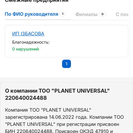
По ФИО руководителя
Филиалы
С пох
1
0
ИП ІЗБАСОВА
Благонадежность:
0 нарушений
1
О компании ТОО "PLANET UNIVERSAL"
220640024488
Компания ТОО "PLANET UNIVERSAL"
зарегистрирована 14.06.2022 года. Компании ТОО
"PLANET UNIVERSAL" при регистрации присвоен
БИН 220640024488. Присвоен ОКЭД 47910 и