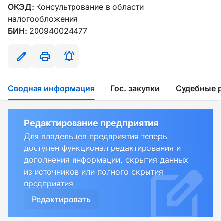
ОКЭД:
Консультрование в области
налогообложения
БИН:
200940024477
Сводная информация
Гос. закупки
Судебные 
Редактирование предприятия
Для владельцев предприятия теперь
доступен функционал редактирования и
дополнения информации, скрытия данных
из источников или полного скрытия
предприятия
Редактировать