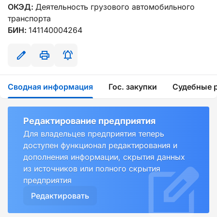
ОКЭД:
Деятельность грузового автомобильного
транспорта
БИН:
141140004264
Сводная информация
Гос. закупки
Судебные 
Редактирование предприятия
Для владельцев предприятия теперь
доступен функционал редактирования и
дополнения информации, скрытия данных
из источников или полного скрытия
предприятия
Редактировать