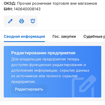
ОКЭД:
Прочая розничная торговля вне магазинов
БИН:
140640008143
Сводная информация
Гос. закупки
Судебные 
Редактирование предприятия
Для владельцев предприятия теперь
доступен функционал редактирования и
дополнения информации, скрытия данных
из источников или полного скрытия
предприятия
Редактировать