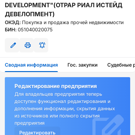
DEVELOPMENT"(ОТРАР РИАЛ ИСТЕЙД
ДЕВЕЛОПМЕНТ)
ОКЭД:
Покупка и продажа прочей недвижимости
БИН:
051040020075
Сводная информация
Гос. закупки
Судебные 
Редактирование предприятия
Для владельцев предприятия теперь
доступен функционал редактирования и
дополнения информации, скрытия данных
из источников или полного скрытия
предприятия
Редактировать