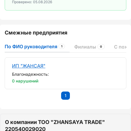
Проверено:
05.08.2026
Смежные предприятия
По ФИО руководителя
Филиалы
С пох
1
0
ИП "ЖАНСАЯ"
Благонадежность:
0 нарушений
1
О компании ТОО "ZHANSAYA TRADE"
220540029020