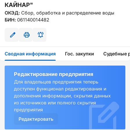
КАЙНАР"
ОКЭД:
Сбор, обработка и распределение воды
БИН:
061140014482
Сводная информация
Гос. закупки
Судебные 
Редактирование предприятия
Для владельцев предприятия теперь
доступен функционал редактирования и
дополнения информации, скрытия данных
из источников или полного скрытия
предприятия
Редактировать