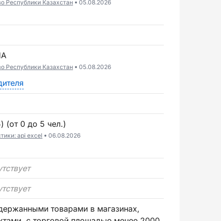
во Республики Казахстан
05.08.2026
НА
во Республики Казахстан
05.08.2026
дителя
 (от 0 до 5 чел.)
ики: api excel
06.08.2026
утствует
утствует
тами, с торговой площадью менее 2000