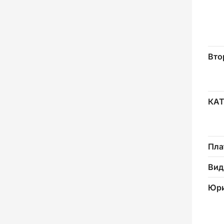
Вто
КА
Пла
Вид
Юри