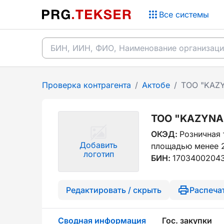
Все системы
Проверка контрагента
/
Актобе
/
ТОО "KAZ
ТОО "KAZYNA
ОКЭД:
Розничная 
Добавить
площадью менее 
логотип
БИН:
1703400204
Редактировать / скрыть
Распеча
Сводная информация
Гос. закупки