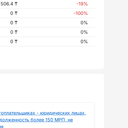
 506.4 ₸
-19%
0 ₸
-100%
0 ₸
0%
0 ₸
0%
0 ₸
0%
гоплательщиках - юридических лицах,
долженность более 150 МРП, не
ия