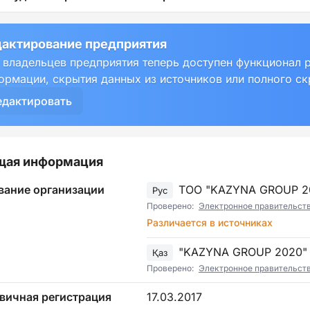
актирование предприятия
 владельцев предприятия теперь доступен функционал 
ормации, скрытия данных из источников или полного с
едактировать
щая информация
вание организации
ТОО "KAZYNA GROUP 2
Рус
Проверено:
Электронное правительст
Различается в источниках
"KAZYNA GROUP 2020
Қаз
Проверено:
Электронное правительст
вичная регистрация
17.03.2017