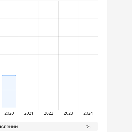
ислений
%