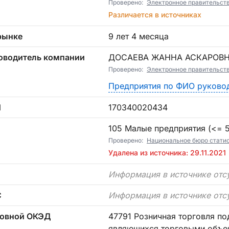
Проверено:
Электронное правительст
Различается в источниках
рынке
9 лет 4 месяца
оводитель компании
ДОСАЕВА ЖАННА АСКАРОВ
Проверено:
Электронное правительст
Предприятия по ФИО руково
Н
170340020434
П
105 Малые предприятия (<= 5)
Проверено:
Национальное бюро статист
Удалена из источника: 29.11.2021
Информация в источнике отс
С
Информация в источнике отс
овной ОКЭД
47791 Розничная торговля подержанными товарами в магазинах,
являющихся торговыми объек