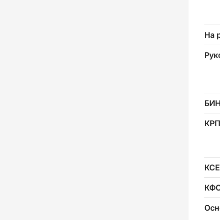
На 
Рук
БИ
КР
КСЕ
КФ
Осн