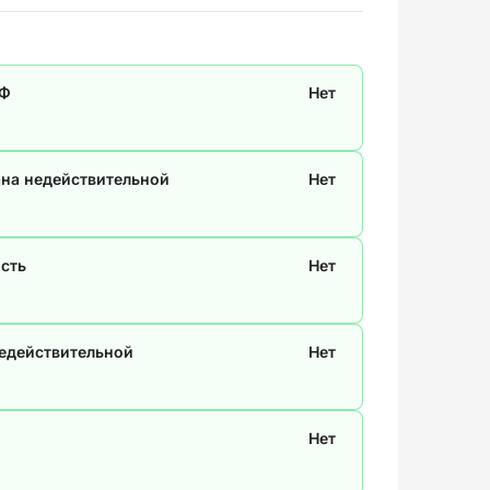
СФ
Нет
ана недействительной
Нет
сть
Нет
недействительной
Нет
Нет