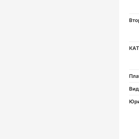
Вто
КА
Пла
Вид
Юри