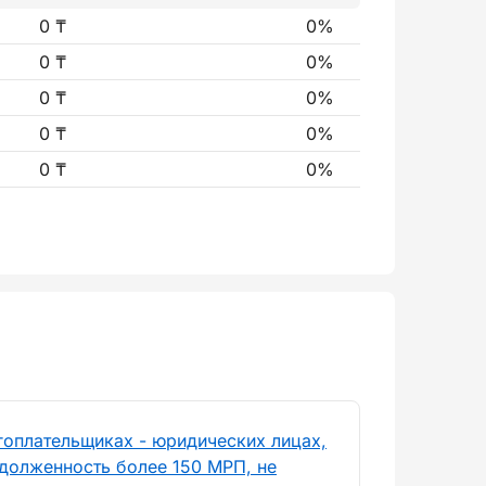
0 ₸
0%
0 ₸
0%
0 ₸
0%
0 ₸
0%
0 ₸
0%
гоплательщиках - юридических лицах,
долженность более 150 МРП, не