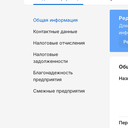
Ред
Общая информация
Для
Контактные данные
инф
Р
Налоговые отчисления
Налоговые
задолженности
Об
Благонадежность
Наз
предприятия
Смежные предприятия
Пер