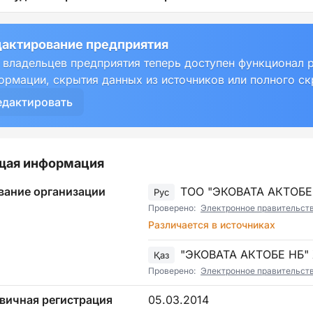
актирование предприятия
 владельцев предприятия теперь доступен функционал 
ормации, скрытия данных из источников или полного с
едактировать
щая информация
вание организации
ТОО "ЭКОВАТА АКТОБЕ
Рус
Проверено:
Электронное правительст
Различается в источниках
"ЭКОВАТА АКТОБЕ НБ
Қаз
Проверено:
Электронное правительст
вичная регистрация
05.03.2014