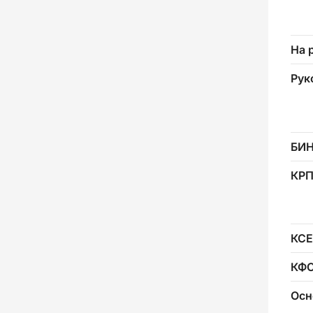
На 
Рук
БИ
КР
КСЕ
КФ
Осн