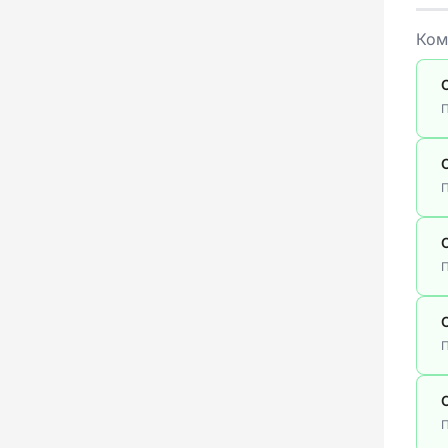
Ком
П
П
П
П
П