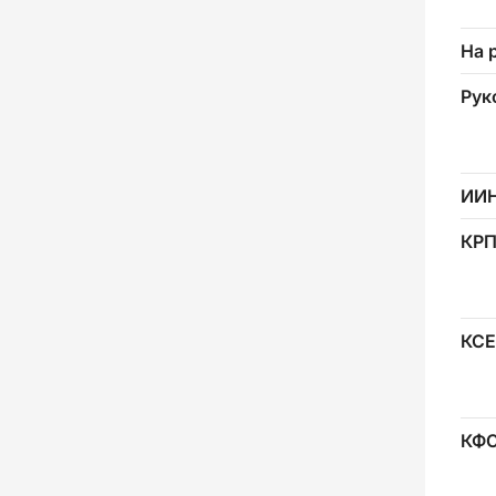
На 
Рук
ИИ
КР
КСЕ
КФ