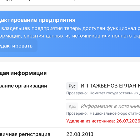
актирование предприятия
 владельцев предприятия теперь доступен функционал 
ормации, скрытия данных из источников или полного с
едактировать
щая информация
вание организации
ИП ТАЖБЕНОВ ЕРЛАН
Рус
Проверено:
Комитет государственных 
Информация в источник
Қаз
Проверено:
Национальное бюро стати
Удалена из источника: 26.07.202
вичная регистрация
22.08.2013