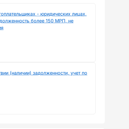
гоплательщиках - юридических лицах,
долженность более 150 МРП, не
ия
вии (наличии) задолженности, учет по