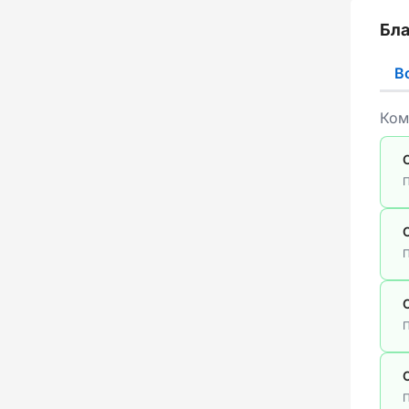
Бла
В
Ком
П
П
П
П