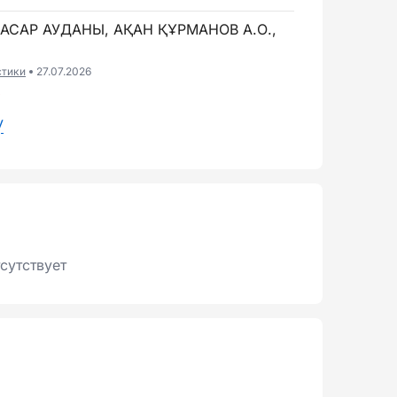
АСАР АУДАНЫ, АҚАН ҚҰРМАНОВ А.О.,
стики
27.07.2026
6
у
сутствует