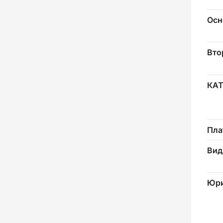
Осн
Вто
КА
Пла
Вид
Юри