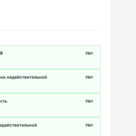
СФ
Нет
ана недействительной
Нет
сть
Нет
недействительной
Нет