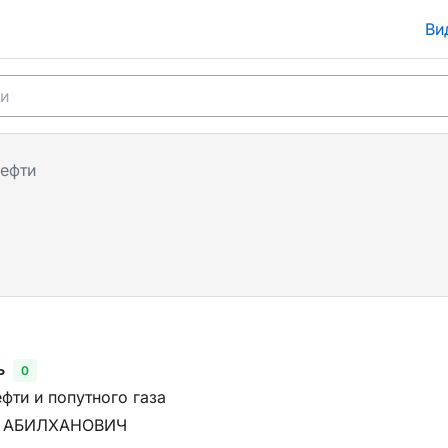
Ви
ефти
ь
0
фти и попутного газа
 АБИЛХАНОВИЧ