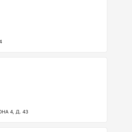
4
А 4, Д. 43