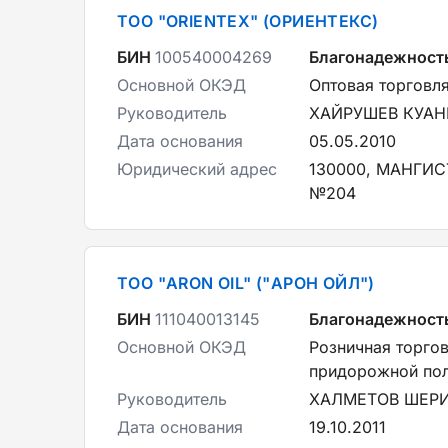
ТОО "ORIENTEX" (ОРИЕНТЕКС)
БИН
100540004269
Благонадежност
Основной ОКЭД
Оптовая торговл
Руководитель
ХАЙРУШЕВ КУА
Дата основания
05.05.2010
Юридический адрес
130000, МАНГИС
№204
ТОО "ARON OIL" ("АРОН ОЙЛ")
БИН
111040013145
Благонадежност
Основной ОКЭД
Розничная торго
придорожной по
Руководитель
ХАЛМЕТОВ ШЕР
Дата основания
19.10.2011