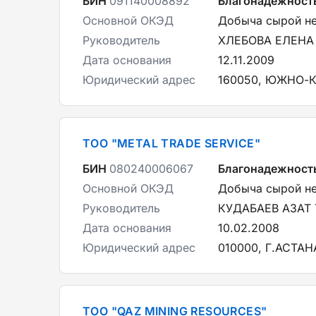
БИН
091140008892
Благонадежност
Основной ОКЭД
Добыча сырой не
Руководитель
ХЛЕБОВА ЕЛЕНА
Дата основания
12.11.2009
Юридический адрес
160050, ЮЖНО-К
ТОО "METAL TRADE SERVICE"
БИН
080240006067
Благонадежност
Основной ОКЭД
Добыча сырой не
Руководитель
КУДАБАЕВ АЗАТ
Дата основания
10.02.2008
Юридический адрес
010000, Г.АСТАН
ТОО "QAZ MINING RESOURCES"