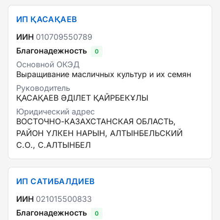
ИП ҚАСАҚАЕВ
ИИН
010709550789
Благонадежность
0
Основной ОКЭД
Выращивание масличных культур и их семян
Руководитель
ҚАСАҚАЕВ ӘДІЛЕТ ҚАЙРБЕКҰЛЫ
Юридический адрес
ВОСТОЧНО-КАЗАХСТАНСКАЯ ОБЛАСТЬ,
РАЙОН ҮЛКЕН НАРЫН, АЛТЫНБЕЛЬСКИЙ
С.О., С.АЛТЫНБЕЛ
ИП САТИБАЛДИЕВ
ИИН
021015500833
Благонадежность
0