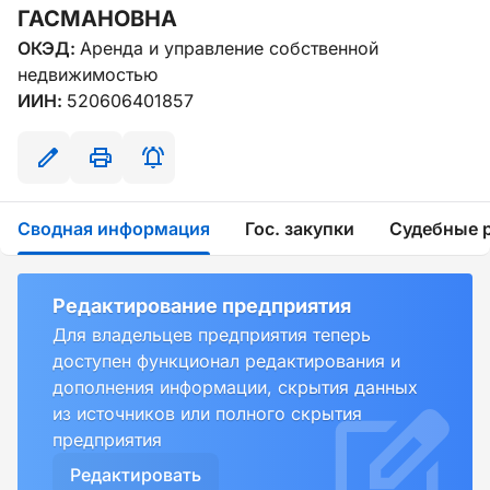
ГАСМАНОВНА
ОКЭД:
Аренда и управление собственной
недвижимостью
ИИН:
520606401857
Сводная информация
Гос. закупки
Судебные 
Редактирование предприятия
Для владельцев предприятия теперь
доступен функционал редактирования и
дополнения информации, скрытия данных
из источников или полного скрытия
предприятия
Редактировать