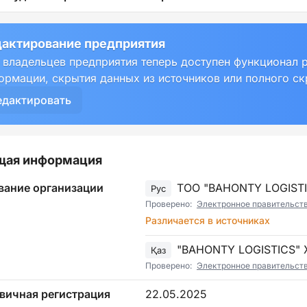
актирование предприятия
 владельцев предприятия теперь доступен функционал 
ормации, скрытия данных из источников или полного с
едактировать
щая информация
вание организации
ТОО "BAHONTY LOGIST
Рус
Проверено:
Электронное правительст
Различается в источниках
"BAHONTY LOGISTICS"
Қаз
Проверено:
Электронное правительст
вичная регистрация
22.05.2025