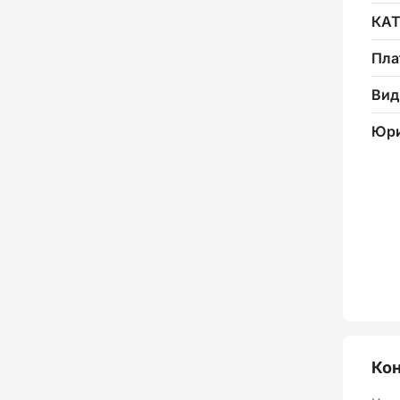
КА
Пла
Вид
Юри
Ко