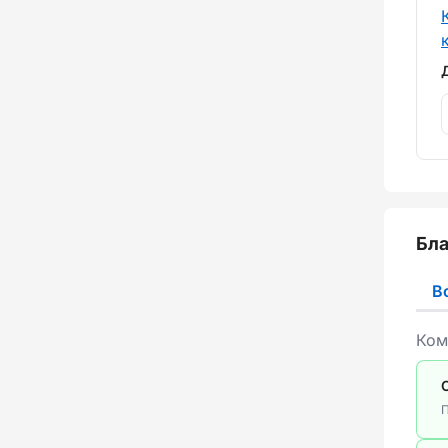
Бла
В
Ком
П