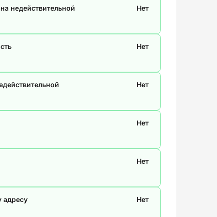
ана недействительной
Нет
сть
Нет
недействительной
Нет
Нет
Нет
у адресу
Нет