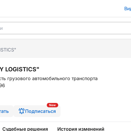
Ви
STICS"
Y LOGISTICS"
ть грузового автомобильного транспорта
96
New
тать
Подписаться
Судебные решения
История изменений