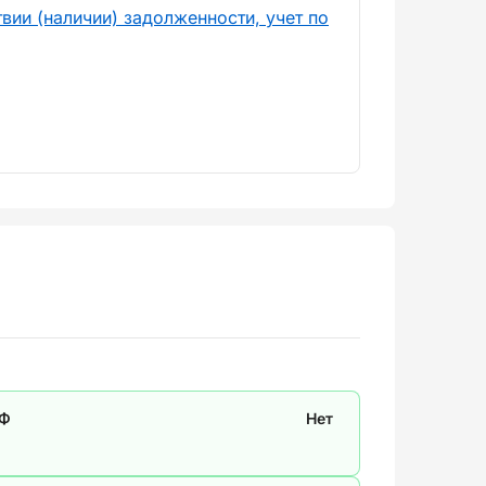
вии (наличии) задолженности, учет по
СФ
Нет