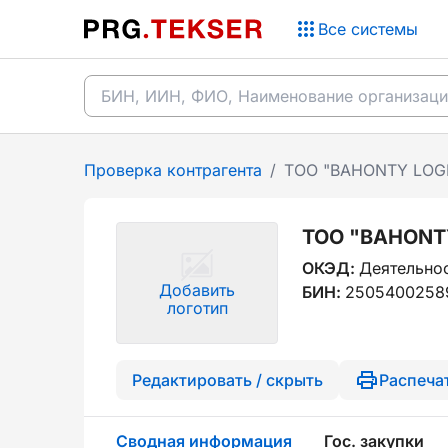
Все системы
Проверка контрагента
/
ТОО "BAHONTY LOGI
ТОО "BAHONT
ОКЭД:
Деятельнос
Добавить
БИН:
2505400258
логотип
Редактировать / скрыть
Распеча
Сводная информация
Гос. закупки