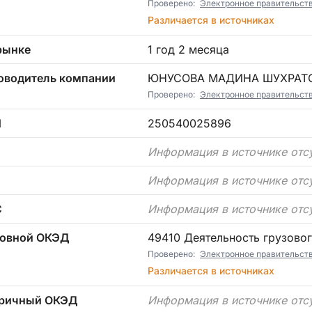
Проверено:
Электронное правительст
Различается в источниках
рынке
1 год 2 месяца
оводитель компании
ЮНУСОВА МАДИНА ШУХРАТ
Проверено:
Электронное правительст
Н
250540025896
П
Информация в источнике отс
Информация в источнике отс
С
Информация в источнике отс
овной ОКЭД
49410 Деятельность грузово
Проверено:
Электронное правительст
Различается в источниках
ричный ОКЭД
Информация в источнике отс