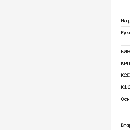
На 
Рук
БИ
КР
КСЕ
КФ
Осн
Вто