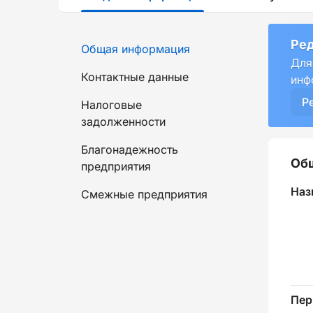
Ред
Общая информация
Для
Контактные данные
инф
Р
Налоговые
задолженности
Благонадежность
Об
предприятия
Наз
Смежные предприятия
Пер