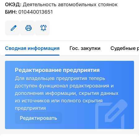
ОКЭД:
Деятельность автомобильных стоянок
БИН:
010440013651
Сводная информация
Гос. закупки
Судебные 
Редактирование предприятия
Для владельцев предприятия теперь
доступен функционал редактирования и
дополнения информации, скрытия данных
из источников или полного скрытия
предприятия
Редактировать