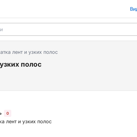
Ви
тка лент и узких полос
 узких полос
ь
0
а лент и узких полос