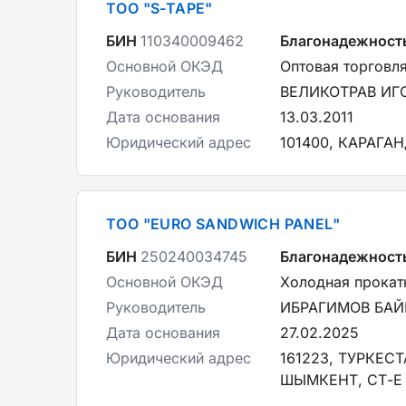
ТОО "S-TAPE"
БИН
110340009462
Благонадежност
Основной ОКЭД
Оптовая торговл
Руководитель
ВЕЛИКОТРАВ ИГ
Дата основания
13.03.2011
Юридический адрес
101400, КАРАГАН
ТОО "EURO SANDWICH PANEL"
БИН
250240034745
Благонадежност
Основной ОКЭД
Холодная прокатк
Руководитель
ИБРАГИМОВ БАЙ
Дата основания
27.02.2025
Юридический адрес
161223, ТУРКЕС
ШЫМКЕНТ, СТ-Е 